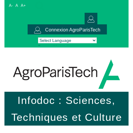
A-
A
A+
Connexion AgroParisTech
Powered by
Translate
Infodoc : Sciences,
Techniques et Culture