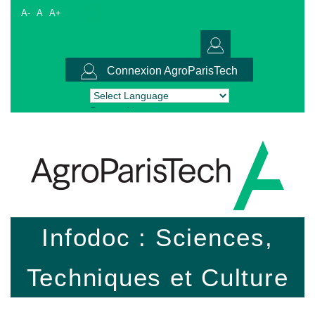
A-
A
A+
Connexion AgroParisTech
Powered by
Translate
Infodoc : Sciences,
Techniques et Culture