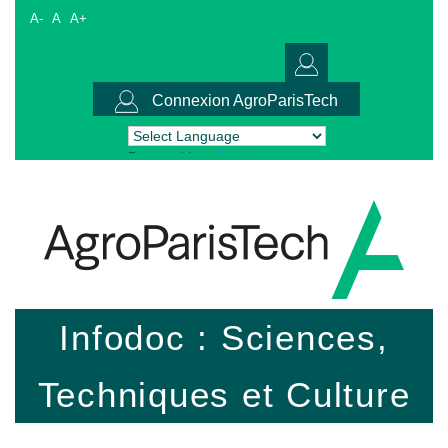
A-
A
A+
Connexion AgroParisTech
Powered by
Translate
Infodoc : Sciences,
Techniques et Culture