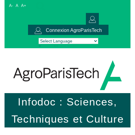
A-
A
A+
Connexion AgroParisTech
Powered by
Translate
Infodoc : Sciences,
Techniques et Culture