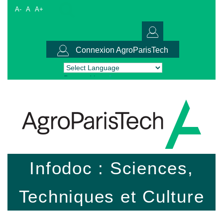
A-
A
A+
Connexion AgroParisTech
Powered by
Translate
Infodoc : Sciences,
Techniques et Culture