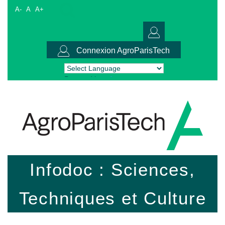
A-
A
A+
Connexion AgroParisTech
Powered by
Translate
Infodoc : Sciences,
Techniques et Culture