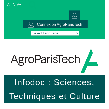
A-
A
A+
Connexion AgroParisTech
Powered by
Translate
Infodoc : Sciences,
Techniques et Culture