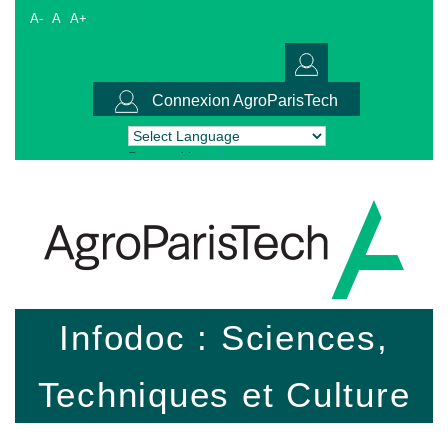
A-
A
A+
Connexion AgroParisTech
Powered by
Translate
Infodoc : Sciences,
Techniques et Culture