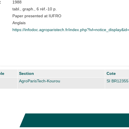
:
1988
tabl., graph., 6 réf.-10 p.
Paper presented at IUFRO
Anglais
https://infodoc.agroparistech.fr/index.php?lvl=notice_display&i
le
Section
Cote
AgroParisTech-Kourou
SI BR12355