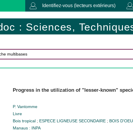
Identifiez-vous (lecteurs extérieurs)
doc : Sciences, Techniques
Progress in the utilization of "lesser-known" spe
P. Vantomme
Livre
Bois tropical
;
ESPECE LIGNEUSE SECONDAIRE
;
BOIS D'OE
Manaus : INPA