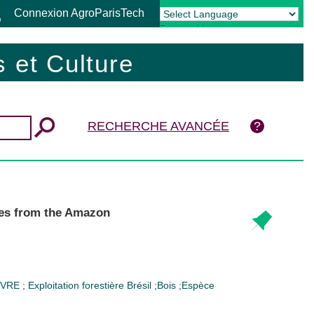
Connexion AgroParisTech
Powered by
Translate
 et Culture
RECHERCHE AVANCÉE
cies from the Amazon
UVRE
;
Exploitation forestière
Brésil
;
Bois
;
Espèce