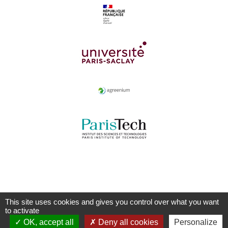
This site uses cookies and gives you control over what you want
to activate
OK, accept all
Deny all cookies
Personalize