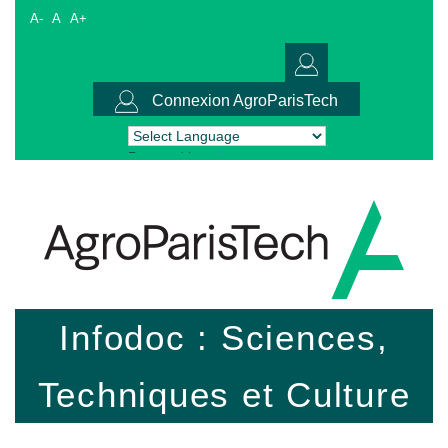
A-
A
A+
Connexion AgroParisTech
Powered by
Translate
Infodoc : Sciences,
Techniques et Culture