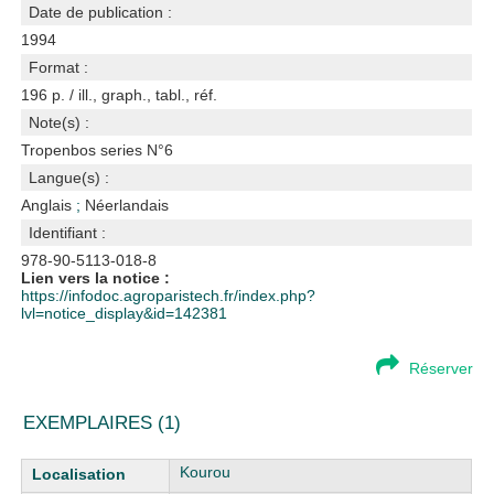
Date de publication :
1994
Format :
196 p. / ill., graph., tabl., réf.
Note(s) :
Tropenbos series N°6
Langue(s) :
Anglais
;
Néerlandais
Identifiant :
978-90-5113-018-8
Lien vers la notice :
https://infodoc.agroparistech.fr/index.php?
lvl=notice_display&id=142381
Réserver
EXEMPLAIRES (1)
Liste des exemplaires
Kourou