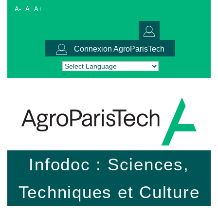
A-
A
A+
Connexion AgroParisTech
Powered by
Translate
Infodoc : Sciences,
Techniques et Culture