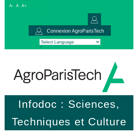
A-
A
A+
Connexion AgroParisTech
Powered by
Translate
Infodoc : Sciences,
Techniques et Culture