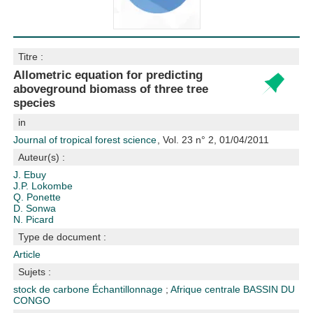
Titre :
Allometric equation for predicting
aboveground biomass of three tree
species
in
Journal of tropical forest science
, Vol. 23 n° 2, 01/04/2011
Auteur(s) :
J. Ebuy
J.P. Lokombe
Q. Ponette
D. Sonwa
N. Picard
Type de document :
Article
Sujets :
stock de carbone
Échantillonnage
;
Afrique centrale
BASSIN DU
CONGO