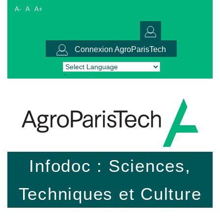
A-
A
A+
Connexion AgroParisTech
Powered by
Translate
Infodoc : Sciences,
Techniques et Culture