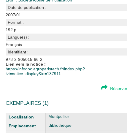
Lyon : Société Alpine de Publication
Date de publication :
2007/01
Format :
192 p.
Langue(s) :
Français
Identifiant :
978-2-905015-66-2
Lien vers la notice :
https://infodoc.agroparistech.fr/index.php?
lvl=notice_display&id=137911
Réserver
EXEMPLAIRES (1)
Liste des exemplaires
Montpellier
Bibliothèque