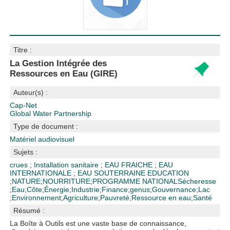
Titre :
La Gestion Intégrée des
Ressources en Eau (GIRE)
Auteur(s) :
Cap-Net
Global Water Partnership
Type de document :
Matériel audiovisuel
Sujets :
crues
;
Installation sanitaire
;
EAU FRAICHE
;
EAU
INTERNATIONALE
;
EAU SOUTERRAINE EDUCATION
;
NATURE
;
NOURRITURE
;
PROGRAMME NATIONAL
Sécheresse
;
Eau
;
Côte
;
Énergie
;
Industrie
;
Finance
;
genus
;
Gouvernance
;
Lac
;
Environnement
;
Agriculture
;
Pauvreté
;
Ressource en eau
;
Santé
Résumé :
La Boîte à Outils est une vaste base de connaissance,