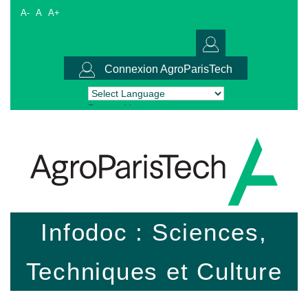
A-
A
A+
Connexion AgroParisTech
Powered by
Translate
Infodoc : Sciences,
Techniques et Culture