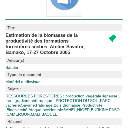
Titre :
Estimation de la biomasse de la
productivité des formations
forestières sèches. Atelier Savafor,
Bamako, 17-27 Octobre 2005
Auteur(s) :
Safafor
Type de document :
Matériel audiovisuel
Sujets :
RESSOURCES FORESTIERES
;
production végétale ligneuse
;
feu
;
gradient anthropique
;
PROTECTION DU SOL
;
PARC
Jachère
;
Savane
;
Pâturage
;
Bois
;
Biomasse
;
Productivité
;
Biodiversité
;
Afrique occidentale
SAHEL
;
NIGER
;
BURKINA FASO
;
CAMEROUN
;
MALI
;
BAOULE
Résumé :