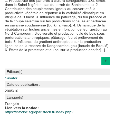
1. Productivité des jachères à Guiera senegalensis J.G. Gmel.
dans le Sahel Nigérien: cas du terroir de Banizoumbou. 2.
Contribution des peuplements ligneux au couvert et à la
productivité végétale en réponse à la variabilité climatique en
Afrique de l'Ouest. 3. Influence du pâturage, du feu précoce et
de la coupe sélective sur les productions ligneuse et herbacée
en savanne soudanienne (Burkina Faso). 4. Dynamique de la
végétation sur friches anciennes en fonction de leur gestion au
Nord-Cameroun . Biodiversité et production utile de bois sous
perturbations anthropiques: pâturage, feu et prélèvement de
bois. 5. Influence du gradient anthropique sur la production
ligneuse de la réserve de Kongosambougou (boucle de Baoulé).
6. Effets de la protection et du sol sur la production des for[...]
+
Editeur(s) :
Savafor
Date de publication :
2005/10
Langue(s) :
Français
Lien vers la notice :
https://infodoc.agroparistech.fr/index.php?