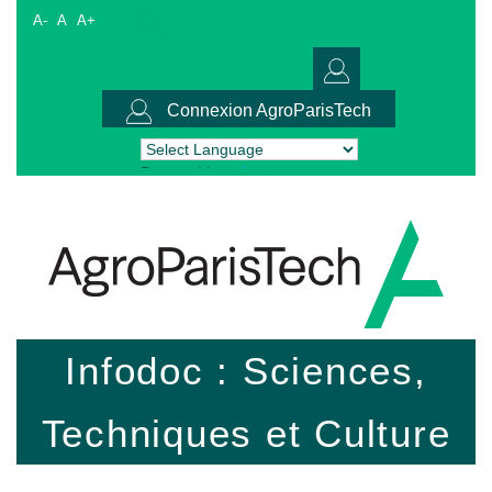
A-
A
A+
Connexion AgroParisTech
Powered by
Translate
Infodoc : Sciences,
Techniques et Culture