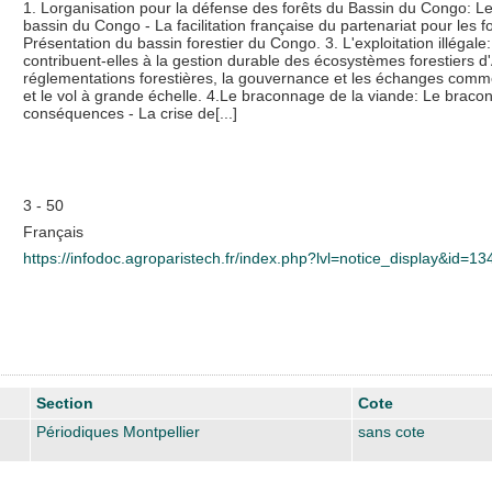
1. Lorganisation pour la défense des forêts du Bassin du Congo: Les 
bassin du Congo - La facilitation française du partenariat pour les 
Présentation du bassin forestier du Congo. 3. L'exploitation illégale: 
contribuent-elles à la gestion durable des écosystèmes forestiers d'A
réglementations forestières, la gouvernance et les échanges commer
et le vol à grande échelle. 4.Le braconnage de la viande: Le braco
conséquences - La crise de[...]
3 - 50
Français
https://infodoc.agroparistech.fr/index.php?lvl=notice_display&id=1
Section
Cote
Périodiques Montpellier
sans cote