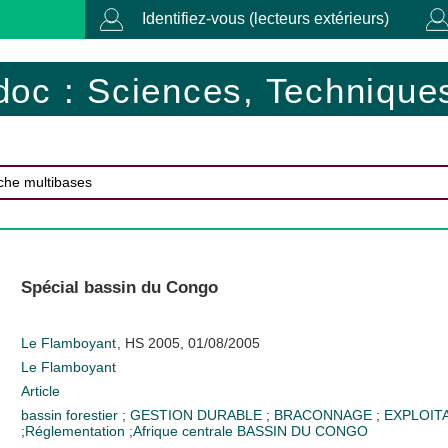
Identifiez-vous (lecteurs extérieurs)
doc : Sciences, Techniques
Spécial bassin du Congo
Le Flamboyant
, HS 2005, 01/08/2005
Le Flamboyant
Article
bassin forestier
;
GESTION DURABLE
;
BRACONNAGE
;
EXPLOIT
;
Réglementation
;
Afrique centrale
BASSIN DU CONGO