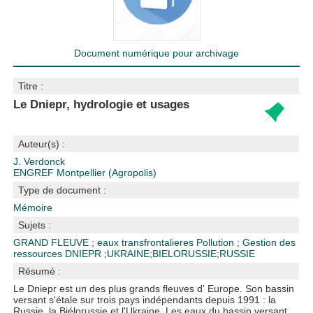
Document numérique pour archivage
Titre :
Le Dniepr, hydrologie et usages
Auteur(s) :
J. Verdonck
ENGREF Montpellier (Agropolis)
Type de document :
Mémoire
Sujets :
GRAND FLEUVE
;
eaux transfrontalieres
Pollution
;
Gestion des
ressources
DNIEPR
;
UKRAINE
;
BIELORUSSIE
;
RUSSIE
Résumé :
Le Dniepr est un des plus grands fleuves d' Europe. Son bassin
versant s'étale sur trois pays indépendants depuis 1991 : la
Russie, la Biélorussie et l'Ukraine. Les eaux du bassin versant