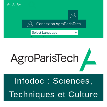
A-
A
A+
Connexion AgroParisTech
Powered by
Translate
Infodoc : Sciences,
Techniques et Culture