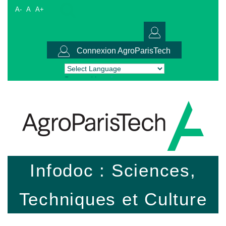
A-
A
A+
Connexion AgroParisTech
Powered by
Translate
Infodoc : Sciences,
Techniques et Culture