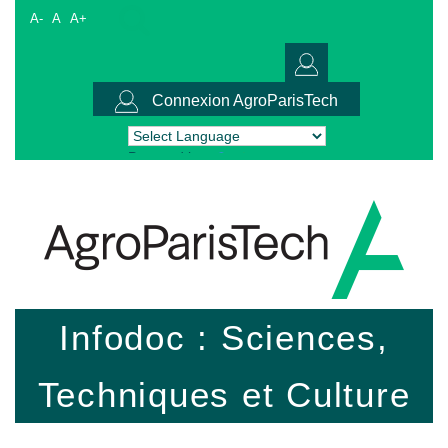
A-
A
A+
Connexion AgroParisTech
Powered by
Translate
Infodoc : Sciences,
Techniques et Culture