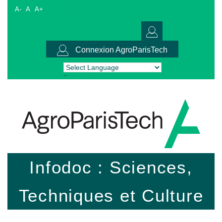
A-
A
A+
Connexion AgroParisTech
Powered by
Translate
Infodoc : Sciences,
Techniques et Culture