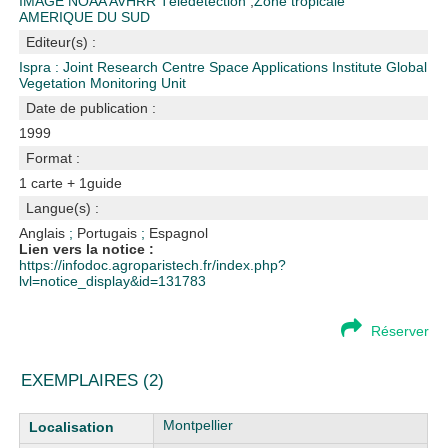
IMAGE NOAA AVHRR
Télédétection
;
Zone tropicale
AMERIQUE DU SUD
Editeur(s) :
Ispra : Joint Research Centre Space Applications Institute Global
Vegetation Monitoring Unit
Date de publication :
1999
Format :
1 carte + 1guide
Langue(s) :
Anglais
;
Portugais
;
Espagnol
Lien vers la notice :
https://infodoc.agroparistech.fr/index.php?
lvl=notice_display&id=131783
Réserver
EXEMPLAIRES (2)
Liste des exemplaires
Montpellier