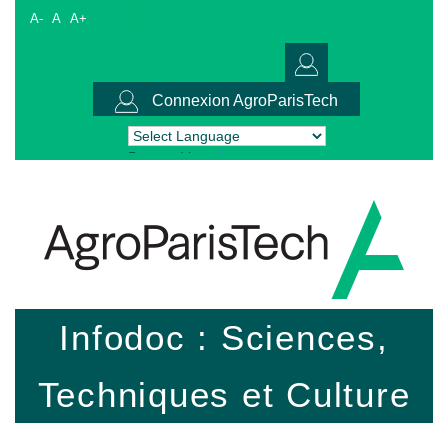
A-
A
A+
Connexion AgroParisTech
Powered by
Translate
Infodoc : Sciences,
Techniques et Culture