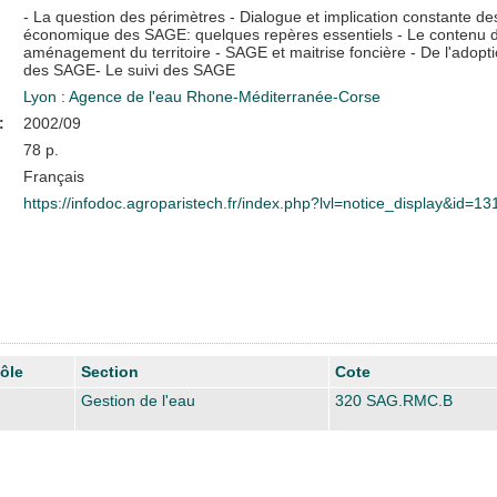
- La question des périmètres - Dialogue et implication constante d
économique des SAGE: quelques repères essentiels - Le contenu d
aménagement du territoire - SAGE et maitrise foncière - De l'adopt
des SAGE- Le suivi des SAGE
Lyon : Agence de l'eau Rhone-Méditerranée-Corse
:
2002/09
78 p.
Français
https://infodoc.agroparistech.fr/index.php?lvl=notice_display&id=1
ôle
Section
Cote
Gestion de l'eau
320 SAG.RMC.B