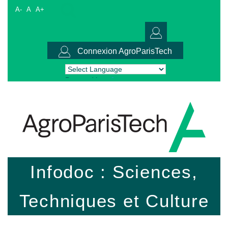
A-
A
A+
Connexion AgroParisTech
Powered by
Translate
Infodoc : Sciences,
Techniques et Culture