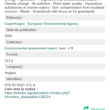
Climate change - Air pollution - River water quality - Hazardous
substances in marine waters - Soil: contamination from localised
sources - Waste - Grasslands with focus on fry grasslands
Editeur(s) :
Copenhagen : European Environmental Agnecy
Date de publication :
2001
Collection :
Environmental assessment report
, num. n°8
Format :
112 p.
Langue(s) :
Anglais
Identifiant :
978-92-9167-271-4
Lien vers la notice :
https://infodoc.agroparistech.fr/index.php?
lvl=notice_display&id=130214
Réserver