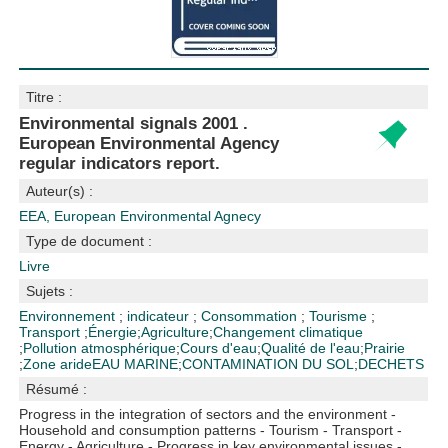
Titre :
Environmental signals 2001 .
European Environmental Agency
regular indicators report.
Auteur(s) :
EEA, European Environmental Agnecy
Type de document :
Livre
Sujets :
Environnement
;
indicateur
;
Consommation
;
Tourisme
;
Transport
;
Énergie
;
Agriculture
;
Changement climatique
;
Pollution atmosphérique
;
Cours d'eau
;
Qualité de l'eau
;
Prairie
;
Zone aride
EAU MARINE
;
CONTAMINATION DU SOL
;
DECHETS
Résumé :
Progress in the integration of sectors and the environment -
Household and consumption patterns - Tourism - Transport -
Energy - Agriculture - Progress in key environmental issues -