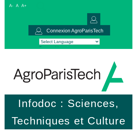
A-
A
A+
Connexion AgroParisTech
Powered by
Translate
Infodoc : Sciences,
Techniques et Culture