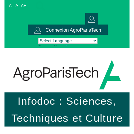
A-
A
A+
Connexion AgroParisTech
Powered by
Translate
Infodoc : Sciences,
Techniques et Culture