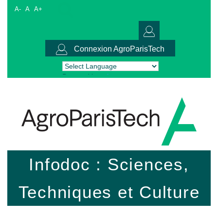
A-
A
A+
Connexion AgroParisTech
Powered by
Translate
Infodoc : Sciences,
Techniques et Culture