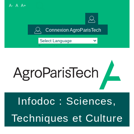
A-
A
A+
Connexion AgroParisTech
Powered by
Translate
Infodoc : Sciences,
Techniques et Culture