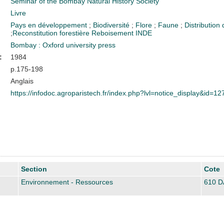
Seminar of the Bombay Natural History Society
Livre
Pays en développement
;
Biodiversité
;
Flore
;
Faune
;
Distribution
;
Reconstitution forestière
Reboisement
INDE
Bombay : Oxford university press
:
1984
p.175-198
Anglais
https://infodoc.agroparistech.fr/index.php?lvl=notice_display&id=1
Section
Cote
Environnement - Ressources
610 D