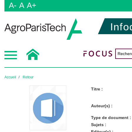
A-
A
A+
Info
Accueil
Retour
Titre :
Auteur(s) :
Type de document :
Sujets :
Editeur(s) :