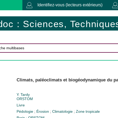
Identifiez-vous (lecteurs extérieurs)
doc : Sciences, Techniques
Climats, paléoclimats et biogéodynamique du pa
Y. Tardy
ORSTOM
Livre
Pédologie
;
Érosion
;
Climatologie
;
Zone tropicale
Paris : ORSTOM