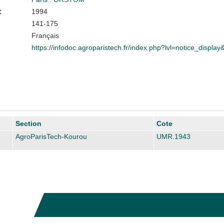
:
1994
141-175
Français
https://infodoc.agroparistech.fr/index.php?lvl=notice_displa
Section
Cote
AgroParisTech-Kourou
UMR.1943