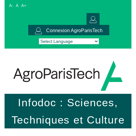
A-
A
A+
Connexion AgroParisTech
Powered by
Translate
Infodoc : Sciences,
Techniques et Culture