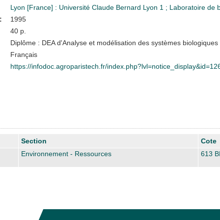
Lyon [France] : Université Claude Bernard Lyon 1
;
Laboratoire de 
:
1995
40 p.
Diplôme : DEA d'Analyse et modélisation des systèmes biologiques
Français
https://infodoc.agroparistech.fr/index.php?lvl=notice_display&id=1
Section
Cote
Environnement - Ressources
613 B