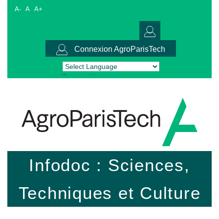
A-
A
A+
Connexion AgroParisTech
Powered by
Translate
Infodoc : Sciences,
Techniques et Culture