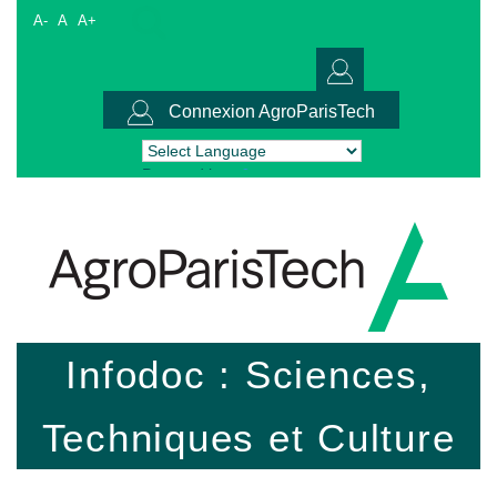
A-
A
A+
Connexion AgroParisTech
Powered by
Translate
Infodoc : Sciences,
Techniques et Culture