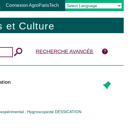
Connexion AgroParisTech
Powered by
Translate
 et Culture
RECHERCHE AVANCÉE
ation
f expérimental
;
Hygroscopicité
DESSICATION