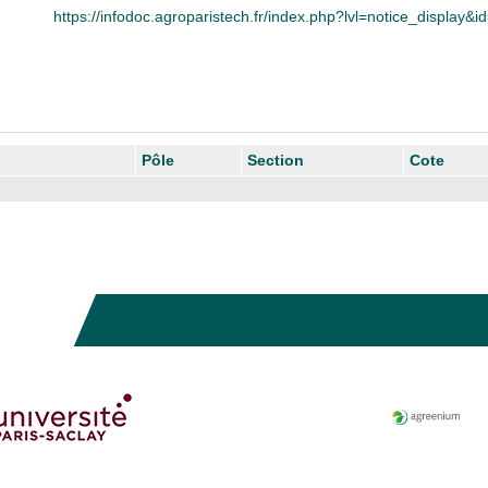
https://infodoc.agroparistech.fr/index.php?lvl=notice_display&
Pôle
Section
Cote