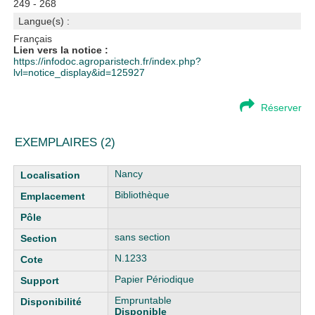
249 - 268
Langue(s) :
Français
Lien vers la notice :
https://infodoc.agroparistech.fr/index.php?
lvl=notice_display&id=125927
Réserver
EXEMPLAIRES (2)
Liste des exemplaires
Nancy
Bibliothèque
sans section
N.1233
Papier Périodique
Empruntable
Disponible