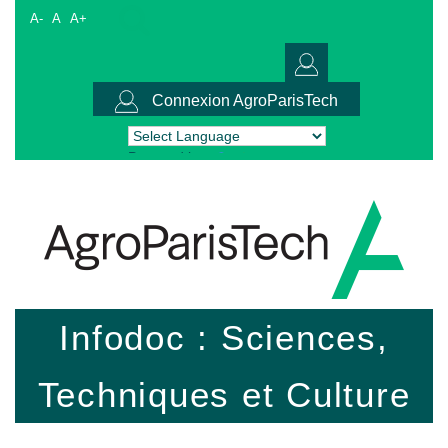
A-
A
A+
Connexion AgroParisTech
Powered by
Translate
Infodoc : Sciences,
Techniques et Culture