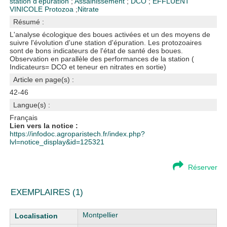
station d'epuration
;
Assainissement
;
DCO
;
EFFLUENT
VINICOLE
Protozoa
;
Nitrate
Résumé :
L'analyse écologique des boues activées et un des moyens de
suivre l'évolution d'une station d'épuration. Les protozoaires
sont de bons indicateurs de l'état de santé des boues.
Observation en parallèle des performances de la station (
Indicateurs= DCO et teneur en nitrates en sortie)
Article en page(s) :
42-46
Langue(s) :
Français
Lien vers la notice :
https://infodoc.agroparistech.fr/index.php?
lvl=notice_display&id=125321
Réserver
EXEMPLAIRES (1)
Liste des exemplaires
Montpellier