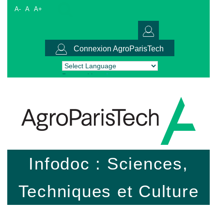
A-
A
A+
Connexion AgroParisTech
Powered by
Translate
Infodoc : Sciences,
Techniques et Culture