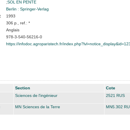
;
SOL EN PENTE
Berlin : Springer-Verlag
:
1993
306 p., ref.: *
Anglais
978-3-540-56216-0
https://infodoc.agroparistech.fr/index.php?lvl=notice_display&id=1
Section
Cote
Sciences de l'ingénieur
2521 RUS
c
MN Sciences de la Terre
MN5.302 RU