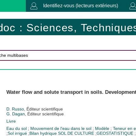
Identifiez-vous (lecteurs extérieurs)
doc : Sciences, Techniques
Water flow and solute transport in soils. Developmen
D. Russo
, Éditeur scientifique
G. Dagan
, Éditeur scientifique
Livre
Eau du sol
;
Mouvement de l'eau dans le sol
;
Modèle
;
Teneur en e
;
Sol irrigué
;
Bilan hydrique
SOL DE CULTURE
;
GEOSTATISTIQUE
;