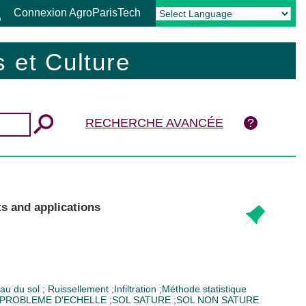
Connexion AgroParisTech
Powered by
Translate
 et Culture
RECHERCHE AVANCÉE
ts and applications
au du sol
;
Ruissellement
;
Infiltration
;
Méthode statistique
PROBLEME D'ECHELLE
;
SOL SATURE
;
SOL NON SATURE