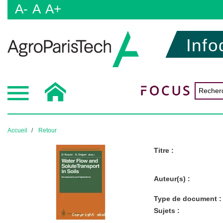
A-
A
A+
Info
Accueil
Retour
Titre :
Auteur(s) :
Type de document :
Sujets :