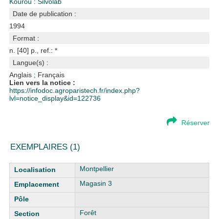
Kourou : Silvolab
Date de publication :
1994
Format :
n. [40] p., ref.: *
Langue(s) :
Anglais
;
Français
Lien vers la notice :
https://infodoc.agroparistech.fr/index.php?
lvl=notice_display&id=122736
Réserver
EXEMPLAIRES (1)
Liste des exemplaires
Montpellier
Magasin 3
Forêt