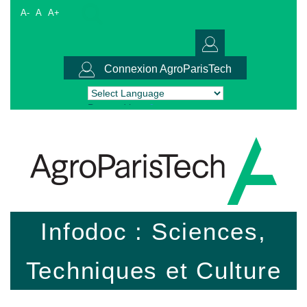
A-
A
A+
Connexion AgroParisTech
Powered by
Translate
Infodoc : Sciences,
Techniques et Culture