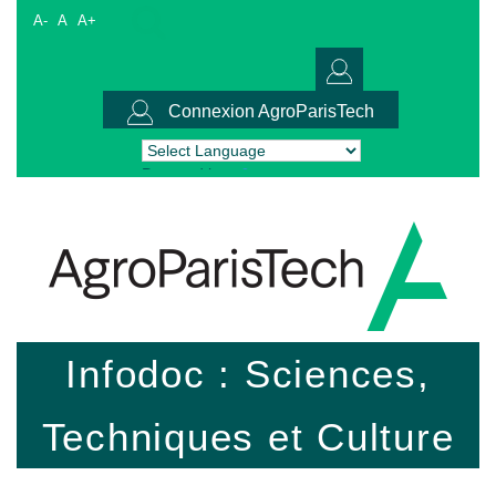
A-
A
A+
Connexion AgroParisTech
Powered by
Translate
Infodoc : Sciences,
Techniques et Culture