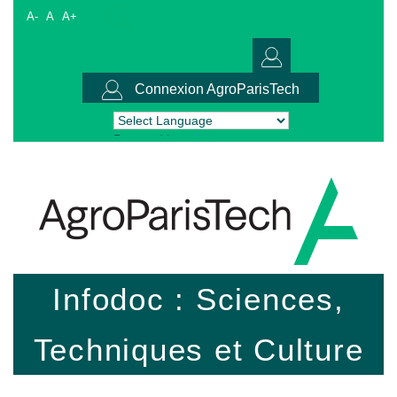
A-
A
A+
Connexion AgroParisTech
Powered by
Translate
Infodoc : Sciences,
Techniques et Culture