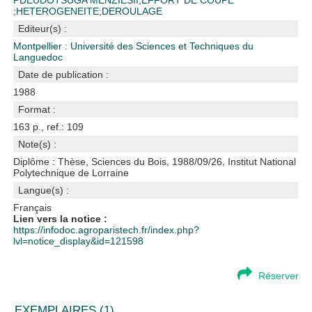
PDEUDOTSUGA MENZIESII
;
EFFORT DE COUPE
;
HETEROGENEITE
;
DEROULAGE
Editeur(s) :
Montpellier : Université des Sciences et Techniques du
Languedoc
Date de publication :
1988
Format :
163 p., ref.: 109
Note(s) :
Diplôme : Thèse, Sciences du Bois, 1988/09/26, Institut National
Polytechnique de Lorraine
Langue(s) :
Français
Lien vers la notice :
https://infodoc.agroparistech.fr/index.php?
lvl=notice_display&id=121598
Réserver
EXEMPLAIRES (1)