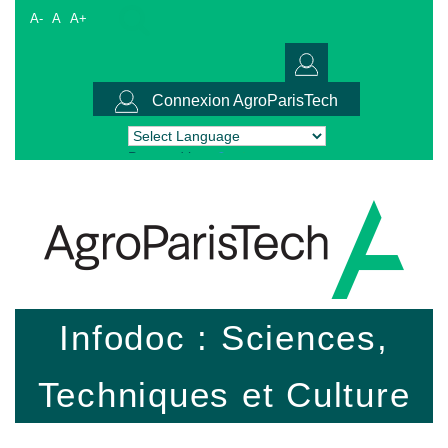
A-
A
A+
Connexion AgroParisTech
Powered by
Translate
Infodoc : Sciences,
Techniques et Culture