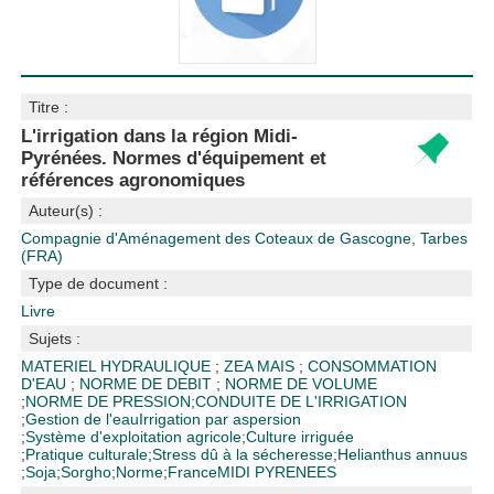
Titre :
L'irrigation dans la région Midi-
Pyrénées. Normes d'équipement et
références agronomiques
Auteur(s) :
Compagnie d'Aménagement des Coteaux de Gascogne, Tarbes
(FRA)
Type de document :
Livre
Sujets :
MATERIEL HYDRAULIQUE
;
ZEA MAIS
;
CONSOMMATION
D'EAU
;
NORME DE DEBIT
;
NORME DE VOLUME
;
NORME DE PRESSION
;
CONDUITE DE L'IRRIGATION
;
Gestion de l'eau
Irrigation par aspersion
;
Système d'exploitation agricole
;
Culture irriguée
;
Pratique culturale
;
Stress dû à la sécheresse
;
Helianthus annuus
;
Soja
;
Sorgho
;
Norme
;
France
MIDI PYRENEES