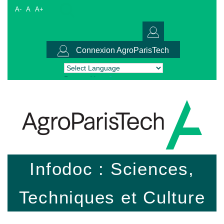
A-
A
A+
Connexion AgroParisTech
Powered by
Translate
Infodoc : Sciences,
Techniques et Culture