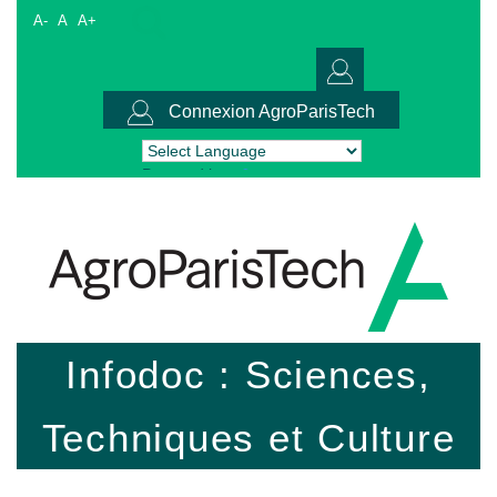
A-
A
A+
Connexion AgroParisTech
Powered by
Translate
Infodoc : Sciences,
Techniques et Culture