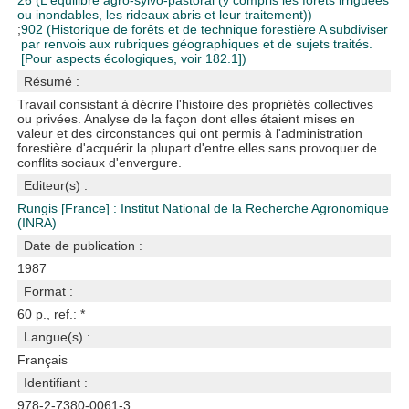
26 (L'équilibre agro-sylvo-pastoral (y compris les forêts irriguées
ou inondables, les rideaux abris et leur traitement))
;
902 (Historique de forêts et de technique forestière A subdiviser
par renvois aux rubriques géographiques et de sujets traités.
[Pour aspects écologiques, voir 182.1])
Résumé :
Travail consistant à décrire l'histoire des propriétés collectives
ou privées. Analyse de la façon dont elles étaient mises en
valeur et des circonstances qui ont permis à l'administration
forestière d'acquérir la plupart d'entre elles sans provoquer de
conflits sociaux d'envergure.
Editeur(s) :
Rungis [France] : Institut National de la Recherche Agronomique
(INRA)
Date de publication :
1987
Format :
60 p., ref.: *
Langue(s) :
Français
Identifiant :
978-2-7380-0061-3