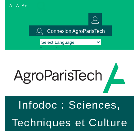
A-
A
A+
Connexion AgroParisTech
Powered by
Translate
Infodoc : Sciences,
Techniques et Culture