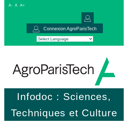
A-
A
A+
Connexion AgroParisTech
Powered by
Translate
Infodoc : Sciences,
Techniques et Culture