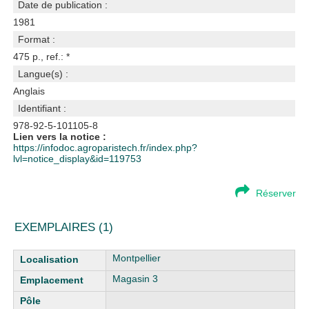
Date de publication :
1981
Format :
475 p., ref.: *
Langue(s) :
Anglais
Identifiant :
978-92-5-101105-8
Lien vers la notice :
https://infodoc.agroparistech.fr/index.php?
lvl=notice_display&id=119753
Réserver
EXEMPLAIRES (1)
Liste des exemplaires
Montpellier
Magasin 3