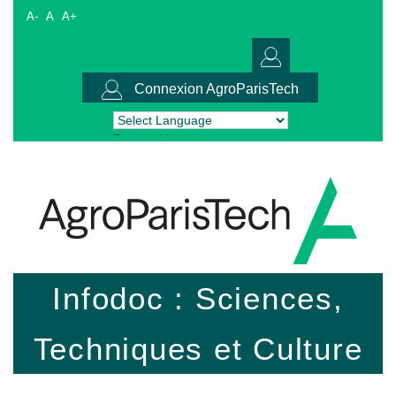
A-
A
A+
Connexion AgroParisTech
Powered by
Translate
Infodoc : Sciences,
Techniques et Culture