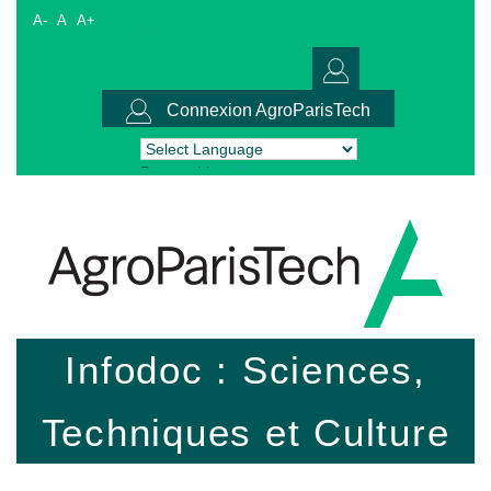
A-
A
A+
Connexion AgroParisTech
Powered by
Translate
Infodoc : Sciences,
Techniques et Culture