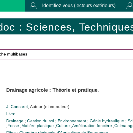
Identifiez-vous (lecteurs extérieurs)
doc : Sciences, Techniques
Drainage agricole : Théorie et pratique.
J. Concaret
, Auteur (et co-auteur)
Livre
Drainage
;
Gestion du sol
;
Environnement
;
Génie hydraulique
;
Sc
;
Fosse
;
Matière plastique
;
Culture
;
Amélioration foncière
;
Colmatag
Dijon : Chambre régionale d'Agriculture de Bourgogne