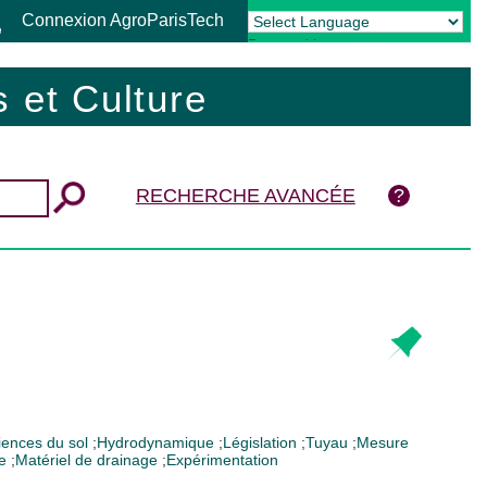
Connexion AgroParisTech
Powered by
Translate
 et Culture
RECHERCHE AVANCÉE
iences du sol
;
Hydrodynamique
;
Législation
;
Tuyau
;
Mesure
e
;
Matériel de drainage
;
Expérimentation