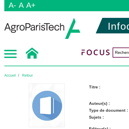
A-
A
A+
Info
Accueil
Retour
Titre :
Auteur(s) :
Type de document :
Sujets :
Editeur(s) :