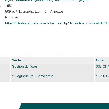
:
1981
509 p. / ill., graph., tabl., réf., Annexes
Français
https://infodoc.agroparistech.fr/index.php?lvl=notice_display&id=1
e
Section
Cote
Gestion de l'eau
332 CH
ST Agriculture - Agronomie
ST2.6 