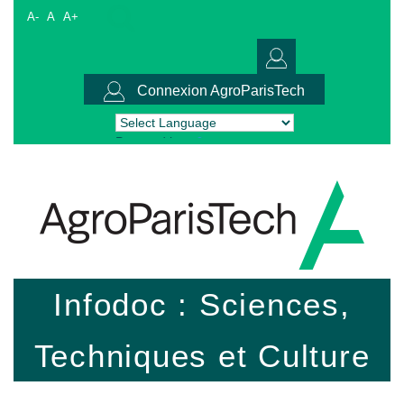
A-
A
A+
Connexion AgroParisTech
Powered by
Translate
Infodoc : Sciences,
Techniques et Culture