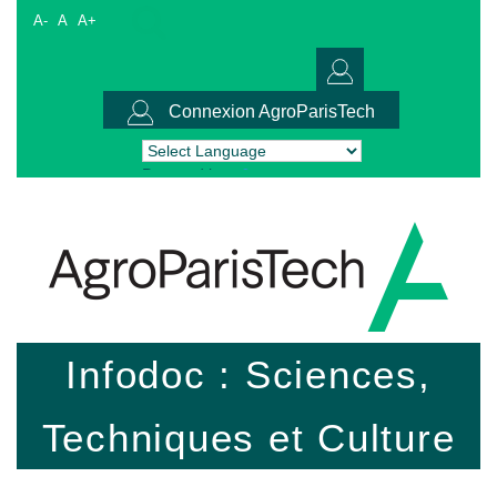
A-
A
A+
Connexion AgroParisTech
Powered by
Translate
Infodoc : Sciences,
Techniques et Culture