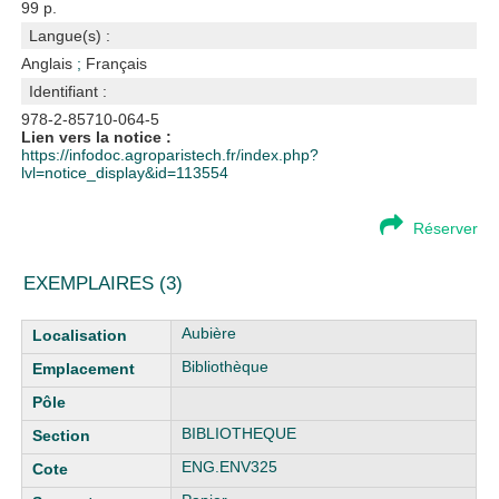
99 p.
Langue(s) :
Anglais
;
Français
Identifiant :
978-2-85710-064-5
Lien vers la notice :
https://infodoc.agroparistech.fr/index.php?
lvl=notice_display&id=113554
Réserver
EXEMPLAIRES (3)
Liste des exemplaires
Aubière
Bibliothèque
BIBLIOTHEQUE
ENG.ENV325